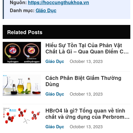
Nguồn:
https://hoccungthukhoa.vn
Danh mục:
Giáo Dục
Related Posts
Hiểu Sự Tồn Tại Của Phản Vật
Chất Là Gì – Qua Quan Điểm Của
Triết Học
Giáo Dục
October 13, 2023
Cách Phân Biệt Giấm Thường
Dùng
Giáo Dục
October 13, 2023
HBrO4 là gì? Tổng quan về tính
chất và ứng dụng của Perbromic
acid
Giáo Dục
October 13, 2023