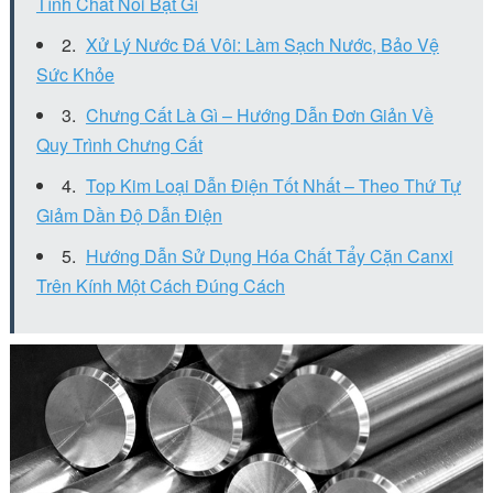
Tính Chất Nổi Bật Gì
Xử Lý Nước Đá Vôi: Làm Sạch Nước, Bảo Vệ
Sức Khỏe
Chưng Cất Là Gì – Hướng Dẫn Đơn Giản Về
Quy Trình Chưng Cất
Top Kim Loại Dẫn Điện Tốt Nhất – Theo Thứ Tự
Giảm Dần Độ Dẫn Điện
Hướng Dẫn Sử Dụng Hóa Chất Tẩy Cặn Canxi
Trên Kính Một Cách Đúng Cách