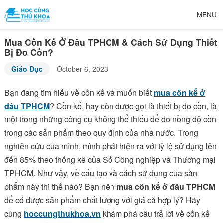
MENU
Mua Cồn Kế Ở Đâu TPHCM & Cách Sử Dụng Thiết
Bị Đo Cồn?
Giáo Dục
October 6, 2023
Bạn đang tìm hiểu về cồn kế và muốn biết
mua cồn kế ở
đâu TPHCM
? Cồn kế, hay còn được gọi là thiết bị đo cồn, là
một trong những công cụ không thể thiếu để đo nồng độ cồn
trong các sản phẩm theo quy định của nhà nước. Trong
nghiên cứu của mình, mình phát hiện ra với tỷ lệ sử dụng lên
đến 85% theo thống kê của Sở Công nghiệp và Thương mại
TPHCM. Như vậy, về cấu tạo và cách sử dụng của sản
phẩm này thì thế nào? Bạn nên
mua cồn kế ở đâu TPHCM
để có được sản phẩm chất lượng với giá cả hợp lý? Hãy
cùng
hoccungthukhoa.vn
khám phá câu trả lời về cồn kế