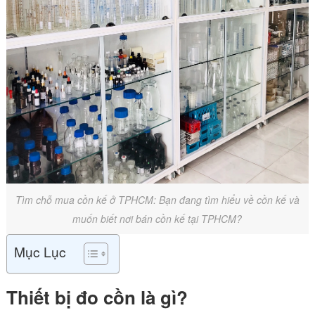
Tìm chỗ mua cồn kế ở TPHCM: Bạn đang tìm hiểu về cồn kế và
muốn biết nơi bán cồn kế tại TPHCM?
Mục Lục
Thiết bị đo cồn là gì?