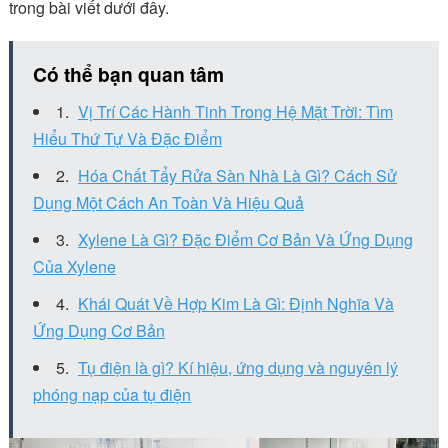
trong bài viết dưới đây.
Có thể bạn quan tâm
Vị Trí Các Hành Tinh Trong Hệ Mặt Trời: Tìm
Hiểu Thứ Tự Và Đặc Điểm
Hóa Chất Tẩy Rửa Sàn Nhà Là Gì? Cách Sử
Dụng Một Cách An Toàn Và Hiệu Quả
Xylene Là Gì? Đặc Điểm Cơ Bản Và Ứng Dụng
Của Xylene
Khái Quát Về Hợp Kim Là Gì: Định Nghĩa Và
Ứng Dụng Cơ Bản
Tụ điện là gì? Kí hiệu, ứng dụng và nguyên lý
phóng nạp của tụ điện