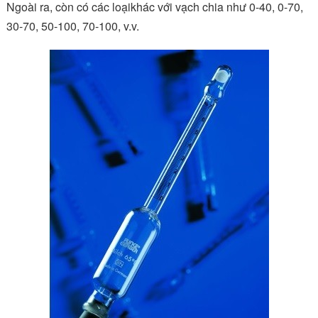
Ngoài ra, còn có các loạikhác với vạch chia như 0-40, 0-70,
30-70, 50-100, 70-100, v.v.