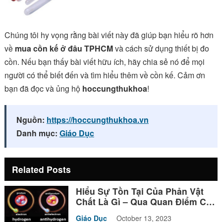
Chúng tôi hy vọng rằng bài viết này đã giúp bạn hiểu rõ hơn
về
mua cồn kế ở đâu TPHCM
và cách sử dụng thiết bị đo
cồn. Nếu bạn thấy bài viết hữu ích, hãy chia sẻ nó để mọi
người có thể biết đến và tìm hiểu thêm về cồn kế. Cảm ơn
bạn đã đọc và ủng hộ
hoccungthukhoa
!
Nguồn:
https://hoccungthukhoa.vn
Danh mục:
Giáo Dục
Related Posts
Hiểu Sự Tồn Tại Của Phản Vật
Chất Là Gì – Qua Quan Điểm Của
Triết Học
Giáo Dục
October 13, 2023