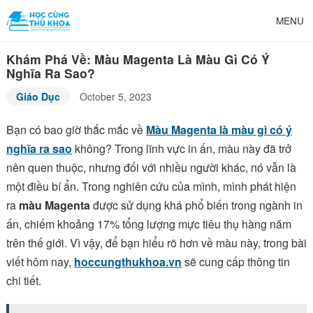
MENU
Khám Phá Về: Màu Magenta Là Màu Gì Có Ý
Nghĩa Ra Sao?
Giáo Dục
October 5, 2023
Bạn có bao giờ thắc mắc về
Màu Magenta là màu gì có ý
nghĩa ra sao
không? Trong lĩnh vực in ấn, màu này đã trở
nên quen thuộc, nhưng đối với nhiều người khác, nó vẫn là
một điều bí ẩn. Trong nghiên cứu của mình, mình phát hiện
ra
màu Magenta
được sử dụng khá phổ biến trong ngành in
ấn, chiếm khoảng 17% tổng lượng mực tiêu thụ hàng năm
trên thế giới. Vì vậy, để bạn hiểu rõ hơn về màu này, trong bài
viết hôm nay,
hoccungthukhoa.vn
sẽ cung cấp thông tin
chi tiết.