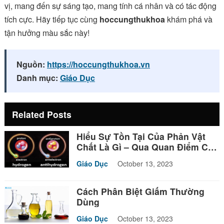
vị, mang đến sự sáng tạo, mang tính cá nhân và có tác động
tích cực. Hãy tiếp tục cùng
hoccungthukhoa
khám phá và
tận hưởng màu sắc này!
Nguồn:
https://hoccungthukhoa.vn
Danh mục:
Giáo Dục
Related Posts
Hiểu Sự Tồn Tại Của Phản Vật
Chất Là Gì – Qua Quan Điểm Của
Triết Học
Giáo Dục
October 13, 2023
Cách Phân Biệt Giấm Thường
Dùng
Giáo Dục
October 13, 2023