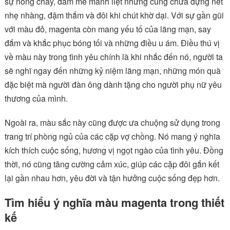
sự nồng cháy, đam mê mãnh liệt nhưng cũng chứa đựng nét
nhẹ nhàng, đậm thắm và đôi khi chút khờ dại. Với sự gần gũi
với màu đỏ, magenta còn mang yếu tố của lãng mạn, say
đắm và khắc phục bóng tối và những điều u ám. Điều thú vị
về màu này trong tình yêu chính là khi nhắc đến nó, người ta
sẽ nghĩ ngay đến những kỷ niệm lãng mạn, những món quà
đặc biệt mà người đàn ông dành tặng cho người phụ nữ yêu
thương của mình.
Ngoài ra, màu sắc này cũng được ưa chuộng sử dụng trong
trang trí phòng ngủ của các cặp vợ chồng. Nó mang ý nghĩa
kích thích cuộc sống, hương vị ngọt ngào của tình yêu. Đồng
thời, nó cũng tăng cường cảm xúc, giúp các cặp đôi gắn kết
lại gần nhau hơn, yêu đời và tận hưởng cuộc sống đẹp hơn.
Tìm hiểu ý nghĩa màu magenta trong thiết
kế