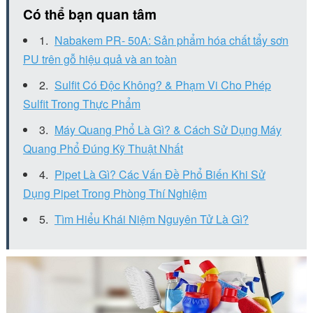
Có thể bạn quan tâm
Nabakem PR- 50A: Sản phẩm hóa chất tẩy sơn
PU trên gỗ hiệu quả và an toàn
Sulfit Có Độc Không? & Phạm Vi Cho Phép
Sulfit Trong Thực Phẩm
Máy Quang Phổ Là Gì? & Cách Sử Dụng Máy
Quang Phổ Đúng Kỹ Thuật Nhất
Pipet Là Gì? Các Vấn Đề Phổ Biến Khi Sử
Dụng Pipet Trong Phòng Thí Nghiệm
Tìm Hiểu Khái Niệm Nguyên Tử Là Gì?