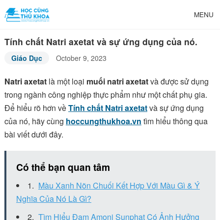
MENU
Tính chất Natri axetat và sự ứng dụng của nó.
Giáo Dục
October 9, 2023
Natri axetat
là một loại
muối natri axetat
và được sử dụng
trong ngành công nghiệp thực phẩm như một chất phụ gia.
Để hiểu rõ hơn về
Tính chất Natri axetat
và sự ứng dụng
của nó
, hãy cùng
hoccungthukhoa.vn
tìm hiểu thông qua
bài viết dưới đây.
Có thể bạn quan tâm
Màu Xanh Nõn Chuối Kết Hợp Với Màu Gì & Ý
Nghĩa Của Nó Là Gì?
Tìm Hiểu Đạm Amoni Sunphat Có Ảnh Hưởng