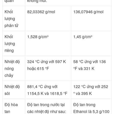
quan
không mùi.
Khối
82,03362 g/mol
136,07946 g/mol
lượng
phân tử
Khối
1,528 g/cm³
1,45 g/cm³
lượng
riêng
Nhiệt độ
324 °C ứng với 597 K
58 °C ứng với 136
nóng
hoặc 615 °F
°F và 331 K
chảy
Nhiệt độ
881,4 °C ứng với
122 °C ứng với 252
sôi
1154,5 K và 1618,5 °F
° và 395 K
Độ hòa
Độ tan trong nước tại
Độ tan trong
tan
các nhiệt độ như sau:
Ethanol là 5,3 g/100