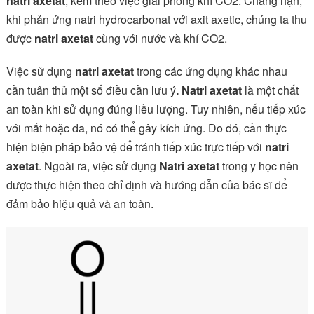
natri axetat
, kèm theo việc giải phóng khí CO2. Chẳng hạn,
khi phản ứng natri hydrocarbonat với axit axetic, chúng ta thu
được
natri axetat
cùng với nước và khí CO2.
Việc sử dụng
natri axetat
trong các ứng dụng khác nhau
cần tuân thủ một số điều cần lưu ý
. Natri axetat
là một chất
an toàn khi sử dụng đúng liều lượng. Tuy nhiên, nếu tiếp xúc
với mắt hoặc da, nó có thể gây kích ứng. Do đó, cần thực
hiện biện pháp bảo vệ để tránh tiếp xúc trực tiếp với
natri
axetat
. Ngoài ra, việc sử dụng
Natri axetat
trong y học nên
được thực hiện theo chỉ định và hướng dẫn của bác sĩ để
đảm bảo hiệu quả và an toàn.