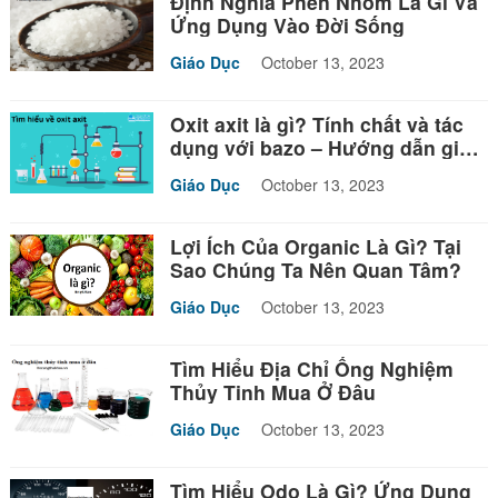
Định Nghĩa Phèn Nhôm Là Gì Và
Ứng Dụng Vào Đời Sống
Giáo Dục
October 13, 2023
Oxit axit là gì? Tính chất và tác
dụng với bazo – Hướng dẫn giải
bài tập
Giáo Dục
October 13, 2023
Lợi Ích Của Organic Là Gì? Tại
Sao Chúng Ta Nên Quan Tâm?
Giáo Dục
October 13, 2023
Tìm Hiểu Địa Chỉ Ống Nghiệm
Thủy Tinh Mua Ở Đâu
Giáo Dục
October 13, 2023
Tìm Hiểu Odo Là Gì? Ứng Dụng