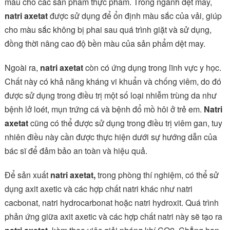
màu cho các sản phẩm thực phẩm. Trong ngành dệt may,
natri axetat
được sử dụng để ổn định màu sắc của vải, giúp
cho màu sắc không bị phai sau quá trình giặt và sử dụng,
đồng thời nâng cao độ bền màu của sản phẩm dệt may.
Ngoài ra,
natri axetat
còn có ứng dụng trong lĩnh vực y học.
Chất này có khả năng kháng vi khuẩn và chống viêm, do đó
được sử dụng trong điều trị một số loại nhiễm trùng da như
bệnh lở loét, mụn trứng cá và bệnh đổ mồ hôi ở trẻ em.
Natri
axetat
cũng có thể được sử dụng trong điều trị viêm gan, tuy
nhiên điều này cần được thực hiện dưới sự hướng dẫn của
bác sĩ để đảm bảo an toàn và hiệu quả.
Để sản xuất
natri axetat,
trong phòng thí nghiệm, có thể sử
dụng axit axetic và các hợp chất natri khác như natri
cacbonat, natri hydrocarbonat hoặc natri hydroxit. Quá trình
phản ứng giữa axit axetic và các hợp chất natri này sẽ tạo ra