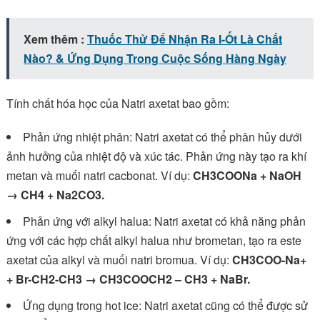
Xem thêm :
Thuốc Thử Để Nhận Ra I-Ốt Là Chất
Nào? & Ứng Dụng Trong Cuộc Sống Hàng Ngày
Tính chất hóa học của Natri axetat bao gồm:
Phản ứng nhiệt phân: Natri axetat có thể phân hủy dưới
ảnh hưởng của nhiệt độ và xúc tác. Phản ứng này tạo ra khí
metan và muối natri cacbonat. Ví dụ:
CH3COONa + NaOH
→ CH4 + Na2CO3.
Phản ứng với alkyl halua: Natri axetat có khả năng phản
ứng với các hợp chất alkyl halua như brometan, tạo ra este
axetat của alkyl và muối natri bromua. Ví dụ:
CH3COO-Na+
+ Br-CH2-CH3 → CH3COOCH2 – CH3 + NaBr.
Ứng dụng trong hot ice: Natri axetat cũng có thể được sử