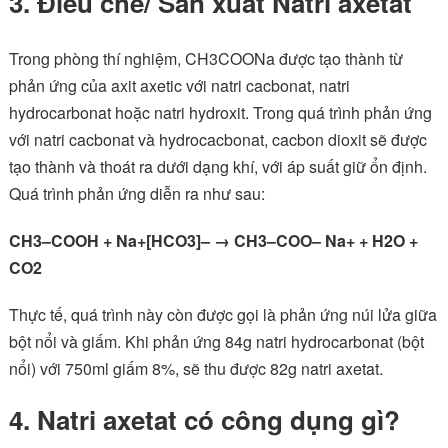
3. Điều chế/ Sản xuất Natri axetat
Trong phòng thí nghiệm, CH3COONa được tạo thành từ
phản ứng của axit axetic với natri cacbonat, natri
hydrocarbonat hoặc natri hydroxit. Trong quá trình phản ứng
với natri cacbonat và hydrocacbonat, cacbon dioxit sẽ được
tạo thành và thoát ra dưới dạng khí, với áp suất giữ ổn định.
Quá trình phản ứng diễn ra như sau:
CH3–COOH + Na+[HCO3]– → CH3–COO– Na+ + H2O +
CO2
Thực tế, quá trình này còn được gọi là phản ứng núi lửa giữa
bột nổi và giấm. Khi phản ứng 84g natri hydrocarbonat (bột
nổi) với 750ml giấm 8%, sẽ thu được 82g natri axetat.
4. Natri axetat có công dụng gì?