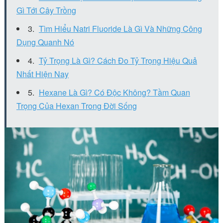
Gì Tới Cây Trồng
Tìm Hiểu Natri Fluoride Là Gì Và Những Công
Dụng Quanh Nó
Tỷ Trọng Là Gì? Cách Đo Tỷ Trọng Hiệu Quả
Nhất Hiện Nay
Hexane Là Gì? Có Độc Không? Tầm Quan
Trọng Của Hexan Trong Đời Sống