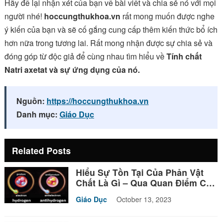
Hãy để lại nhận xét của bạn về bài viết và chia sẻ nó với mọi
người nhé!
hoccungthukhoa.vn
rất mong muốn được nghe
ý kiến của bạn và sẽ cố gắng cung cấp thêm kiến thức bổ ích
hơn nữa trong tương lai. Rất mong nhận được sự chia sẻ và
đóng góp từ độc giả để cùng nhau tìm hiểu về
Tính chất
Natri axetat và sự ứng dụng của nó.
Nguồn:
https://hoccungthukhoa.vn
Danh mục:
Giáo Dục
Related Posts
Hiểu Sự Tồn Tại Của Phản Vật
Chất Là Gì – Qua Quan Điểm Của
Triết Học
Giáo Dục
October 13, 2023