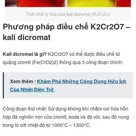
Tính chất lý hóa của kali dicromat (K₂Cr₂O₇)
Phương pháp điều chế K2Cr2O7 –
kali dicromat
Kali dicromat là gì?
K2Cr2O7 có thể được điều chế từ
quặng cromit (Fe(CrO2)2) thông qua 3 công đoạn chính:
Xem thêm :
Khám Phá Những Công Dụng Hữu Ích
Của Nhiệt Điện Trở
Công đoạn thứ nhất: Sử dụng không khí nhằm oxi hóa hỗn
hợp đã nghiền mịn của cromit, soda và đá vôi, sau đó nung
trong lò với nhiệt độ từ 1000°C – 1300°C.