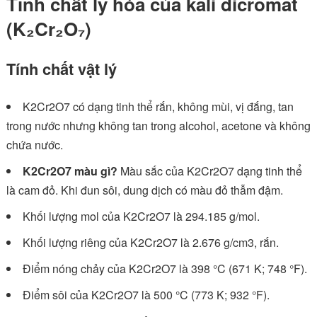
Tính chất lý hóa của kali dicromat
(K₂Cr₂O₇)
Tính chất vật lý
K2Cr2O7 có dạng tinh thể rắn, không mùi, vị đắng, tan
trong nước nhưng không tan trong alcohol, acetone và không
chứa nước.
K2Cr2O7
màu gì?
Màu sắc của K2Cr2O7 dạng tinh thể
là cam đỏ. Khi đun sôi, dung dịch có màu đỏ thẫm đậm.
Khối lượng mol của K2Cr2O7 là 294.185 g/mol.
Khối lượng riêng của K2Cr2O7 là 2.676 g/cm3, rắn.
Điểm nóng chảy của K2Cr2O7 là 398 °C (671 K; 748 °F).
Điểm sôi của K2Cr2O7 là 500 °C (773 K; 932 °F).