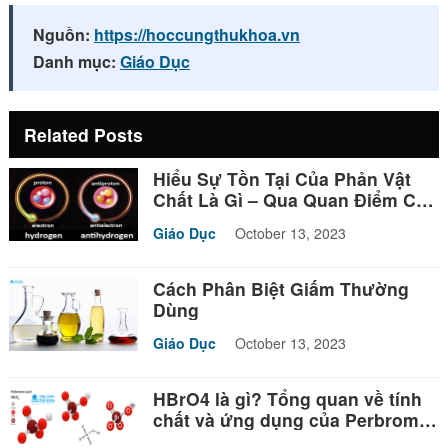
Nguồn:
https://hoccungthukhoa.vn
Danh mục:
Giáo Dục
Related Posts
Hiểu Sự Tồn Tại Của Phản Vật
Chất Là Gì – Qua Quan Điểm Của
Triết Học
Giáo Dục
October 13, 2023
Cách Phân Biệt Giấm Thường
Dùng
Giáo Dục
October 13, 2023
HBrO4 là gì? Tổng quan về tính
chất và ứng dụng của Perbromic
acid