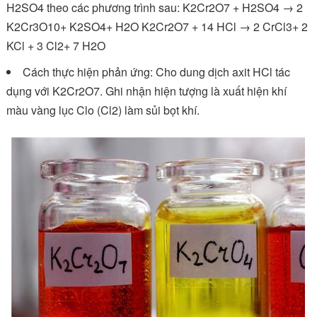
H2SO4 theo các phương trình sau: K2Cr2O7 + H2SO4 → 2
K2Cr3O10+ K2SO4+ H2O K2Cr2O7 + 14 HCl → 2 CrCl3+ 2
KCl + 3 Cl2+ 7 H2O
Cách thực hiện phản ứng: Cho dung dịch axit HCl tác
dụng với K2Cr2O7. Ghi nhận hiện tượng là xuất hiện khí
màu vàng lục Clo (Cl2) làm sủi bọt khí.