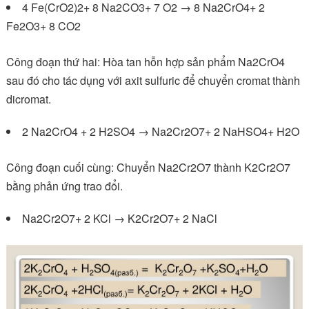
4 Fe(CrO2)2+ 8 Na2CO3+ 7 O2 → 8 Na2CrO4+ 2
Fe2O3+ 8 CO2
Công đoạn thứ hai: Hòa tan hỗn hợp sản phẩm Na2CrO4
sau đó cho tác dụng với axit sulfuric để chuyển cromat thành
dicromat.
2 Na2CrO4 + 2 H2SO4 → Na2Cr2O7+ 2 NaHSO4+ H2O
Công đoạn cuối cùng: Chuyển Na2Cr2O7 thành K2Cr2O7
bằng phản ứng trao đổi.
Na2Cr2O7+ 2 KCl → K2Cr2O7+ 2 NaCl