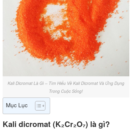
Kali Dicromat Là Gì – Tìm Hiểu Về Kali Dicromat Và Ứng Dụng
Trong Cuộc Sống!
Mục Lục
Kali dicromat (K₂Cr₂O₇) là gì?