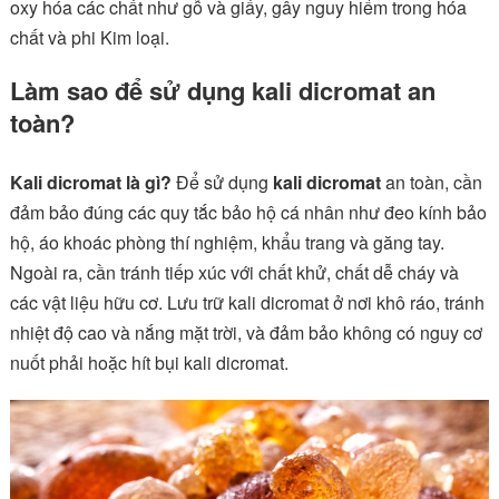
oxy hóa các chất như gỗ và giấy, gây nguy hiểm trong hóa
chất và phi Kim loại.
Làm sao để sử dụng kali dicromat an
toàn?
Kali dicromat là gì?
Để sử dụng
kali dicromat
an toàn, cần
đảm bảo đúng các quy tắc bảo hộ cá nhân như đeo kính bảo
hộ, áo khoác phòng thí nghiệm, khẩu trang và găng tay.
Ngoài ra, cần tránh tiếp xúc với chất khử, chất dễ cháy và
các vật liệu hữu cơ. Lưu trữ kali dicromat ở nơi khô ráo, tránh
nhiệt độ cao và nắng mặt trời, và đảm bảo không có nguy cơ
nuốt phải hoặc hít bụi kali dicromat.