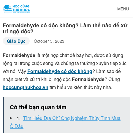
MENU
Formaldehyde có độc không? Làm thế nào để xử
trí ngộ độc?
Giáo Dục
October 5, 2023
Formaldehyde
là một hợp chất dễ bay hơi, được sử dụng
rộng rãi trong cuộc sống và chúng ta thường xuyên tiếp xúc
với nó. Vậy
Formaldehyde có độc không
? Làm sao để
nhận biết và xử trí khi bị ngộ độc
Formaldehyde
? Cùng
hoccungthukhoa.vn
tìm hiểu về kiến thức này nha.
Có thể bạn quan tâm
Tìm Hiểu Địa Chỉ Ống Nghiệm Thủy Tinh Mua
Ở Đâu