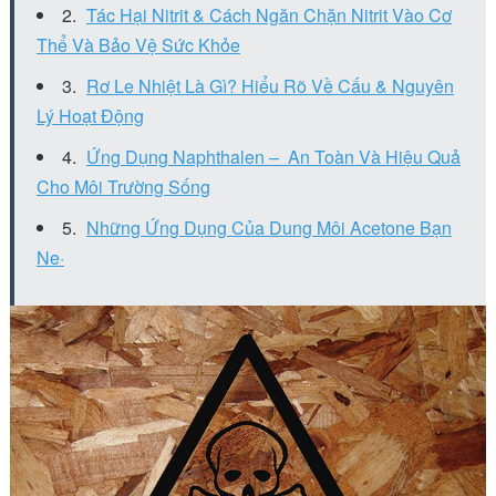
Tác Hại Nitrit & Cách Ngăn Chặn Nitrit Vào Cơ
Thể Và Bảo Vệ Sức Khỏe
Rơ Le Nhiệt Là Gì? Hiểu Rõ Về Cấu & Nguyên
Lý Hoạt Động
Ứng Dụng Naphthalen – An Toàn Và Hiệu Quả
Cho Môi Trường Sống
Những Ứng Dụng Của Dung Môi Acetone Bạn
Ne·